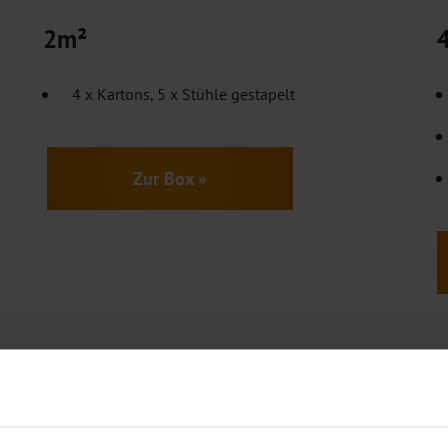
2m²
4 x Kartons, 5 x Stühle gestapelt
Zur Box »