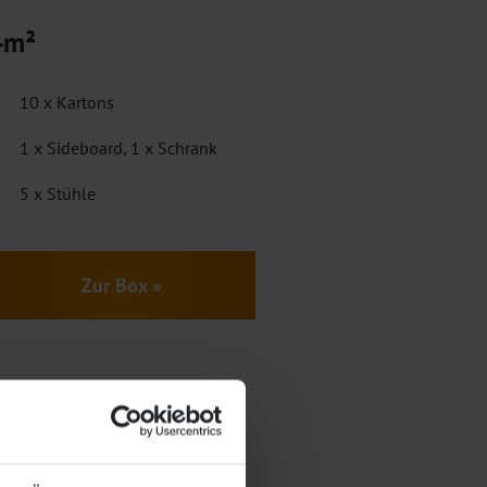
4m²
10 x Kartons
1 x Sideboard, 1 x Schrank
5 x Stühle
Zur Box »