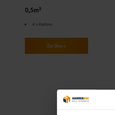
0,5m²
4 x Kartons
Zur Box »