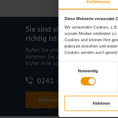
Zustimmung
Diese Webseite verwendet 
Sie sind sich nicht sicher, 
Wir verwenden Cookies, z.B.
soziale Medien einbinden zu k
richtig ist?
Cookies und können Ihre ge
jederzeit einsehen und änder
Rufen Sie uns einfach an, schreiben Si
Cookies werden auch gesetzt
kommen Sie persönlich vorbei. Gemein
sicher eine schnelle Lösung:
Einwilligungsauswahl
Notwendig
0241 - 5330400-0
Größe berechnen »
Ablehnen