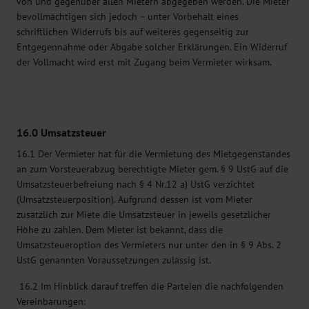
von und gegenüber allen Mietern abgegeben werden. Die Mieter
bevollmächtigen sich jedoch – unter Vorbehalt eines
schriftlichen Widerrufs bis auf weiteres gegenseitig zur
Entgegennahme oder Abgabe solcher Erklärungen. Ein Widerruf
der Vollmacht wird erst mit Zugang beim Vermieter wirksam.
16.0 Umsatzsteuer
16.1 Der Vermieter hat für die Vermietung des Mietgegenstandes
an zum Vorsteuerabzug berechtigte Mieter gem. § 9 UstG auf die
Umsatzsteuerbefreiung nach § 4 Nr.12 a) UstG verzichtet
(Umsatzsteuerposition). Aufgrund dessen ist vom Mieter
zusätzlich zur Miete die Umsatzsteuer in jeweils gesetzlicher
Höhe zu zahlen. Dem Mieter ist bekannt, dass die
Umsatzsteueroption des Vermieters nur unter den in § 9 Abs. 2
UstG genannten Voraussetzungen zulässig ist.
16.2 Im Hinblick darauf treffen die Parteien die nachfolgenden
Vereinbarungen: