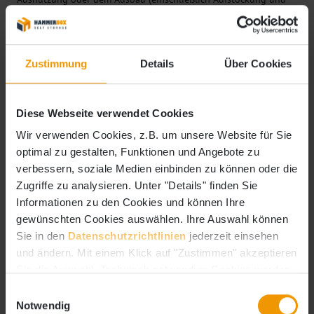
Anbau) des Gebäudes dienen.
9.3 Der Beginn derartiger Arbeiten ist dem Mieter mindestens
zwei Wochen vorher schriftlich anzukündigen.
Zustimmung
Details
Über Cookies
9.4 Der Mieter hat die in Betracht kommenden Räume und
Flächen zugänglich zu halten und darf die Ausführung der
Diese Webseite verwendet Cookies
Arbeiten nicht behindern oder verzögern.
Wir verwenden Cookies, z.B. um unsere Website für Sie
optimal zu gestalten, Funktionen und Angebote zu
verbessern, soziale Medien einbinden zu können oder die
10.0 Wechsel des Mietgegenstandes
Zugriffe zu analysieren. Unter "Details" finden Sie
Informationen zu den Cookies und können Ihre
10.1. Der Mieter erteilt schon jetzt seine Zustimmung zu einem
gewünschten Cookies auswählen. Ihre Auswahl können
Wechsel des Mietgegenstandes innerhalb der HammerBox, wenn
Sie in den
Datenschutzrichtlinien
jederzeit einsehen
dies erforderlich ist, um die Funktionalität oder Auslastung der
und ändern. Mit einem Klick auf "Zustimmen" akzeptieren
HammerBox zu erhalten oder zu erhöhen. Der neue
Mietgegenstand hat nach Art, Umfang und Miete vergleichbar zu
Sie die Auswahl. Technisch notwendige Cookies werden
sein. Die Kosten eines Umzugs innerhalb der HammerBox trägt in
auch gesetzt, wenn Sie die Auswahl ablehnen.
Einwilligungsauswahl
diesem Fall der Vermieter. Der Mieter ist verpflichtet, den
Notwendig