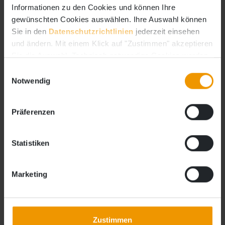
Informationen zu den Cookies und können Ihre
gewünschten Cookies auswählen. Ihre Auswahl können
Sie in den
Datenschutzrichtlinien
jederzeit einsehen
und ändern. Mit einem Klick auf "Zustimmen" akzeptieren
Sie die Auswahl. Technisch notwendige Cookies werden
auch gesetzt, wenn Sie die Auswahl ablehnen.
Einwilligungsauswahl
Notwendig
Präferenzen
Self Storage
Lagerbox
Statistiken
Selfstorage für Privat
Marketing
Selfstorage für Gewerbe
Box Konfigurator
Lagerboxkonfigurator
Zustimmen