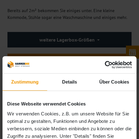
Bereits auf 2m² bekommen Sie einiges unter. Eine kleine
Kommode, Stühle sogar eine Waschmaschine und einiges mehr.
weitere Lagerbox-Größen
Weiter zur Anfrage
zurück zur Übersicht
Zustimmung
Details
Über Cookies
Diese Webseite verwendet Cookies
Wir verwenden Cookies, z.B. um unsere Website für Sie
optimal zu gestalten, Funktionen und Angebote zu
verbessern, soziale Medien einbinden zu können oder die
Zugriffe zu analysieren. Unter "Details" finden Sie