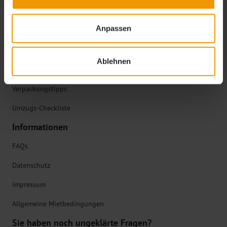
Ablauf der Anmietung
Anpassen
Lagerboxgrößen im Überblick
Tipps
Ablehnen
Tipps zur Einlagerung
Verpackungstipps
Umzugs-Checkliste
Informationen
FAQs
Datenschutz
Impressum
Allgemeine Mietbedingungen
Sie haben noch ungeklärte Fragen?