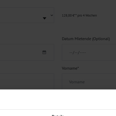
128,00 €** pro 4 Wochen
Datum Mietende (Optional)
Vorname
*
Telefon