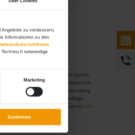
Über Cookies
d Angebote zu verbessern,
Sie Informationen zu den
Datenschutzrichtlinien
. Technisch notwendige
schutz
*
tzerklärung zur Kenntnis genommen und bin
Marketing
die von mir angegebenen Daten elektronisch
erden. Meine Daten werden dabei nur streng
itung und Beantwortung meiner Anfrage
mationen zu meiner Einwilligung finde ich
hier
.
Zustimmen