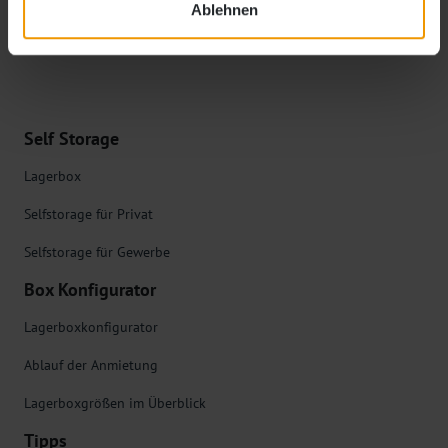
Ablehnen
** Privatkundenpreis. Die Berechnung unserer Mietpreise für
Gewerbetreibende erfolgt zzgl. der gültigen gesetzlichen MwSt.
Self Storage
Lagerbox
Selfstorage für Privat
Selfstorage für Gewerbe
Box Konfigurator
Lagerboxkonfigurator
Ablauf der Anmietung
Lagerboxgrößen im Überblick
Tipps